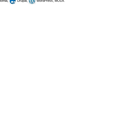
omla,
Drupal,
WordPress, MODx.