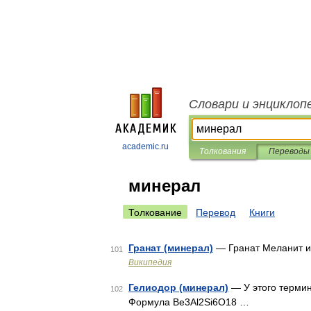
Словари и энциклоп
academic.ru
Толкования
Переводы
минерал
Толкование
Перевод
Книги
Гранат (минерал)
— Гранат Меланит и
101
Википедия
Гелиодор (минерал)
— У этого термин
102
Формула Be3Al2Si6O18 …