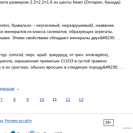
ита размером 2,2×2,2×1,6 из шахты Кемп (Онтарио, Канада)
estos, буквально ‒ неугасимый, неразрушимый), название,
х минералов из класса силикатов, образующих агрегаты,
кнами. Этими свойствами обладают минералы двух&#8230; …
ур. zümrüd, перс. араб. зумурруд, от греч. smáragdos),
ерилла, окрашенная примесью Cr2O3 в густой травяно
ах и их сростках, обычно вросших в слюдяную породу&#8230; …
дующая
→
7
8
9
10
11
12
13
ка
,
Реклама на сайте
18+