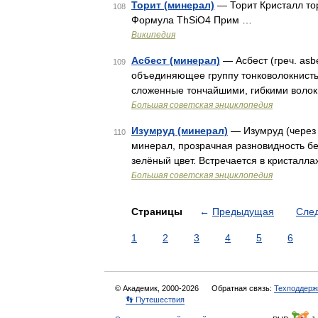
Торит (минерал)
— Торит Кристалл тор
108
Формула ThSiO4 Прим …
Википедия
Асбест (минерал)
— Асбест (греч. asb
109
объединяющее группу тонковолокнисты
сложенные тончайшими, гибкими воло
Большая советская энциклопедия
Изумруд (минерал)
— Изумруд (через т
110
минерал, прозрачная разновидность б
зелёный цвет. Встречается в кристалл
Большая советская энциклопедия
Страницы
←
Предыдущая
Сле
1
2
3
4
5
6
© Академик, 2000-2026
Обратная связь:
Техподдерж
👣 Путешествия