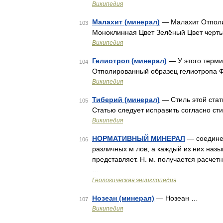
Википедия
Малахит (минерал)
— Малахит Отполи
103
Моноклинная Цвет Зелёный Цвет черт
Википедия
Гелиотроп (минерал)
— У этого терми
104
Отполированный образец гелиотропа 
Википедия
Тиберий (минерал)
— Стиль этой стат
105
Статью следует исправить согласно с
Википедия
НОРМАТИВНЫЙ МИНЕРАЛ
— соедине
106
различных м лов, а каждый из них назы
представляет. Н. м. получается расче
…
Геологическая энциклопедия
Нозеан (минерал)
— Нозеан …
107
Википедия