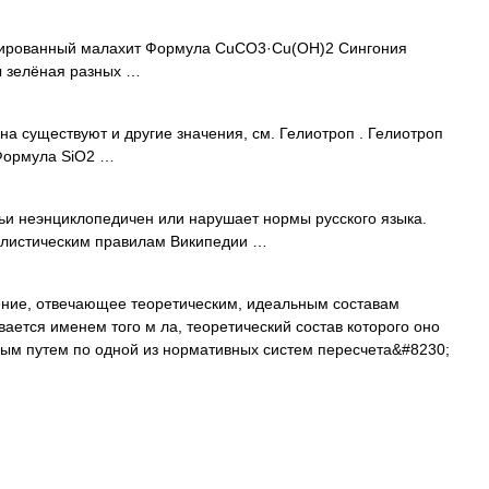
рованный малахит Формула CuCO3·Сu(ОН)2 Сингония
ы зелёная разных …
на существуют и другие значения, см. Гелиотроп . Гелиотроп
Формула SiO2 …
ьи неэнциклопедичен или нарушает нормы русского языка.
тилистическим правилам Википедии …
ние, отвечающее теоретическим, идеальным составам
вается именем того м ла, теоретический состав которого оно
тным путем по одной из нормативных систем пересчета&#8230;